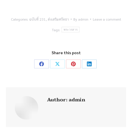
Categories:
ฉบับที่ 231
,
ส่งเสริมศรัทธา
By
admin
Leave a comment
Tags:
พระวรสาร
Share this post
Share
Share
Share
Share
on
on
on
on
Facebook
X
Pinterest
LinkedIn
Author:
admin