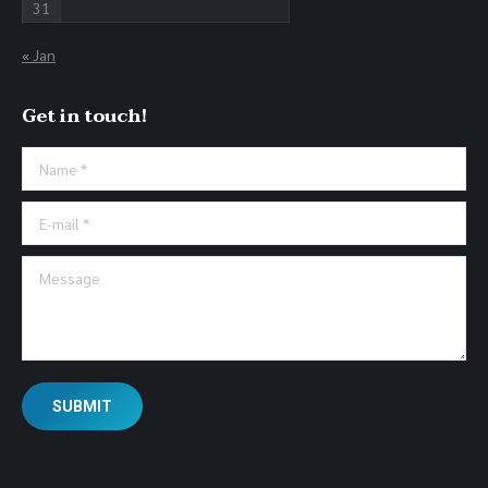
31
« Jan
Get in touch!
Name *
E-mail *
Message
SUBMIT