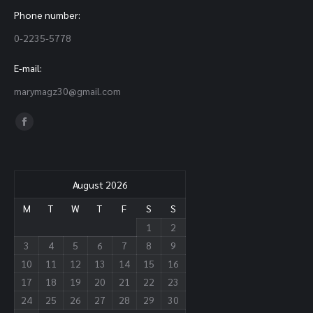
Phone number:
0-2235-5778
E-mail:
marymagz30@gmail.com
Find us on:
Facebook
page
opens
in
August 2026
new
M
T
W
T
F
S
S
window
1
2
3
4
5
6
7
8
9
10
11
12
13
14
15
16
17
18
19
20
21
22
23
24
25
26
27
28
29
30