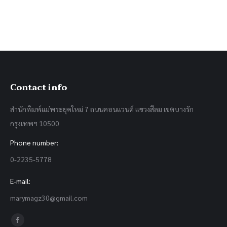
Contact info
สำนักพิมพ์แม่พระยุคใหม่ 7 ถนนคอนแวนต์ แขวงสีลม เขตบางรัก
กรุงเทพฯ 10500
Phone number:
0-2235-5778
E-mail:
marymagz30@gmail.com
Find us on:
Facebook