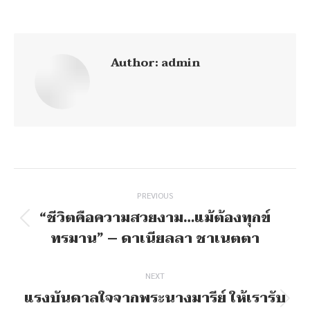
on
on
on
on
Facebook
X
Pinterest
LinkedIn
Author:
admin
Post
navigation
PREVIOUS
“ชีวิตคือความสวยงาม…แม้ต้องทุกข์
Previous
ทรมาน” – ดาเนียลลา ชาเนตตา
post:
NEXT
แรงบันดาลใจจากพระนางมารีย์ ให้เรารับ
Next