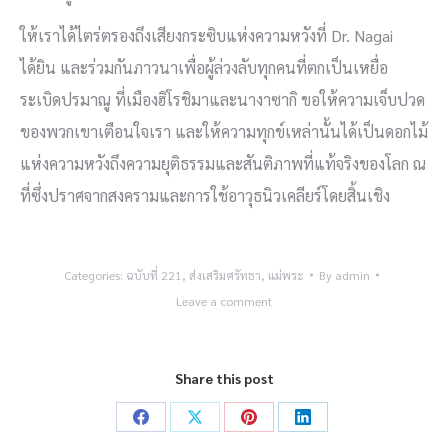
ให้เราได้ไตร่ตรองถึงเสียงกระซิบแห่งความหวังที่ Dr. Nagai
ได้ยิน และร่วมกันภาวนาเพื่อผู้ล่วงลับทุกคนที่ตกเป็นเหยื่อ
ระเบิดปรมาณู ที่เมืองฮิโรชิมาและนางาซากิ ขอให้ความเจ็บปวด
ของพวกเขาเตือนใจเรา และให้ความทุกข์เหล่านั้นได้เป็นดอกไม้
แห่งความหวังถึงความยุติธรรมและสันติภาพที่แท้จริงของโลก ณ
ที่ซึ่งปราศจากสงครามและการใช้อาวุธนิวเคลียร์โดยสิ้นเชิง
Categories:
ฉบับที่ 221
,
ส่งเสริมศรัทธา
,
แม่พระ
By
admin
Leave a comment
Share this post
Share
Share
Share
Share