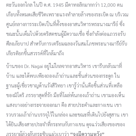
ตะวันออกไกล ในปี ค.ศ. 1945 มีคาทอลิกมากกว่า 12,000 คน
เกือบทั้งหมดเสียชีวิตเพราะแรงทำลายล้างของระเบิด ณ บริเวณ
ศูนย์กลางการระเบิดเป็นที่ตั้งของอาสนวิหารพระนางมารีย์ ซึ่ง
ขณะนั้นเต็มไปด้วยคริสตชนผู้มีความเชื่อ ซึ่งกำลังต่อแถวรอรับ
ศีลอภัยบาป สำหรับการเตรียมฉลองวันสมโภชพระนางมารีย์รับ
เกียรติยกขึ้นสวรรค์ที่ใกล้มาถึง
บ้านของ Dr. Nagai อยู่ไม่ไกลจากอาสนวิหาร เขารีบกลับมาที่
บ้าน และได้พบเพียงถองเถ้าถ่านและชิ้นส่วนของกระดูก ใน
ฐานะผู้เชี่ยวชาญด้านรังสีวิทยา เขารู้ว่านั่นคือชิ้นส่วนที่เหลือ
ของมิโดริ ภรรยาสุดที่รัก มือที่โผล่พ้นกองเถ้าถ่าน เขามองเห็น
แสงบางอย่างกระจายออกมา คือ สายประคำและกางเขน เขา
รวบรวมเถ้าถ่านบรรจุไว้ในกล่อง และขณะที่เดินไปยังสุสาน เขา
ได้ยินเสียงสายประจำที่กระทบกับกางเขน ดุจแว่วเสียงของของ
ภรรยาผู้ล่วงลับกระซิบแผ่วเบาว่า
“จงมีความหวัง”