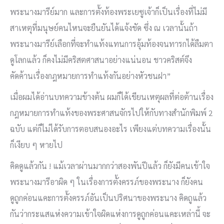
พระนางมารีย์มาก และการตั้งท้องพระเยซูเจ้าก็เป็นเรื่องที่ไม่มี
สาเหตุที่มนุษย์คนไหนจะยืนยันได้แจ้งชัด ซึ่ง ณ เวลานั้นถ้า
พระนางมารีย์เลือกที่จะทำแท้งแทนการอุ้มท้องจนทารกได้ลืมตา
ดูโลกแล้ว ก็คงไม่มีคริสตศาสนาอย่างแน่นอน ชาวคริสต์จึง
คัดค้านเรื่องกฎหมายการทำแท้งกันอย่างหัวชนฝา”
เมื่อผมได้อ่านบทความข้างต้น ผมก็ได้เขียนเหตุผลที่ต่อต้านเรื่อง
กฎหมายการทำแท้งของพระศาสนจักรไปให้กับทางสำนักพิมพ์ 2
ฉบับ แต่ก็ไม่ได้รับการตอบสนองอะไร เพียงแต่บทความเรื่องนั้น
ก็เงียบ ๆ หายไป
คิดดูแล้วกัน ! แม้เวลาผ่านมากกว่าสองพันปีแล้ว ก็ยังมีคนเข้าใจ
พระนางมารีอาผิด ๆ ในเรื่องการตั้งครรภ์ของพระนาง ก็ยังคน
ดูถูกค่อนแคะการตั้งครรภ์อันเป็นปริศนาของพระนาง คิดถูแล้ว
กันว่ากระแสแห่งความเข้าใจผิดแห่งการดูถูกค่อนแคะเหล่านี้ จะ