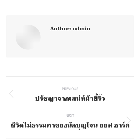
on
on
on
on
Facebook
X
Pinterest
LinkedIn
Author:
admin
Post
navigation
PREVIOUS
ปรัชญาจากเสน่ห์ผ้าขี้ริ้ว
Previous
post:
NEXT
ชีวิตไม่ธรรมดาของนักบุญโจน ออฟ อาร์ค
Next
post: