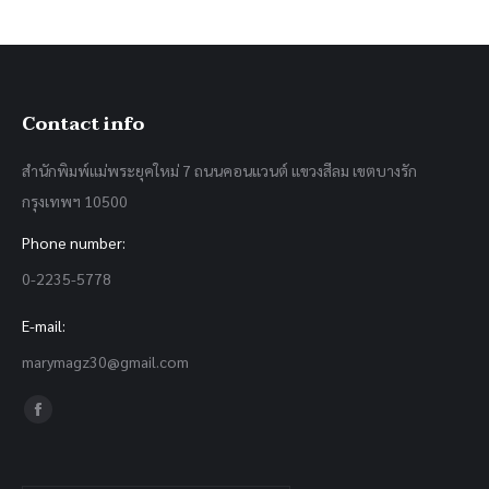
Contact info
สำนักพิมพ์แม่พระยุคใหม่ 7 ถนนคอนแวนต์ แขวงสีลม เขตบางรัก
กรุงเทพฯ 10500
Phone number:
0-2235-5778
E-mail:
marymagz30@gmail.com
Find us on:
Facebook
page
opens