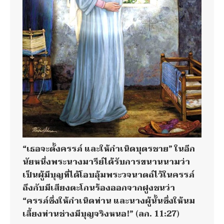
“เธอจะตั้งครรภ์ และให้กำเนิดบุตรชาย” ในอีก
นัยหนึ่งพระนางมารีย์ได้รับการขนานนามว่า
เป็นผู้มีบุญที่ได้โอบอุ้มพระวจนาตถ์ไว้ในครรภ์
ถึงกับมีเสียงตะโกนร้องออกจากฝูงชนว่า
“ครรภ์ซึ่งให้กำเนิดท่าน และนางผู้นั้นซึ่งให้นม
เลี้ยงท่านช่างมีบุญจริงหนอ!” (ลก. 11:27)